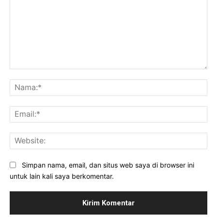
Komentar:
Na
Ema
Web
Simpan nama, email, dan situs web saya di browser ini
untuk lain kali saya berkomentar.