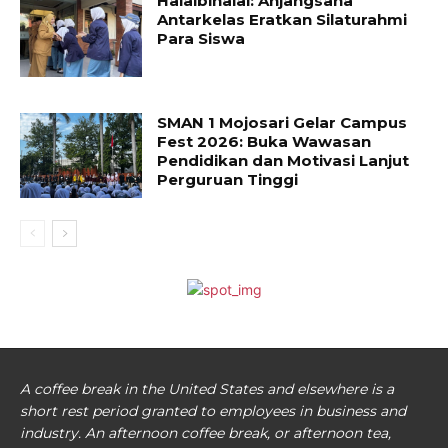
Halalbihalal: Anjangsana
Antarkelas Eratkan Silaturahmi
Para Siswa
SMAN 1 Mojosari Gelar Campus
Fest 2026: Buka Wawasan
Pendidikan dan Motivasi Lanjut
Perguruan Tinggi
A coffee break in the United States and elsewhere is a
short rest period granted to employees in business and
industry. An afternoon coffee break, or afternoon tea,