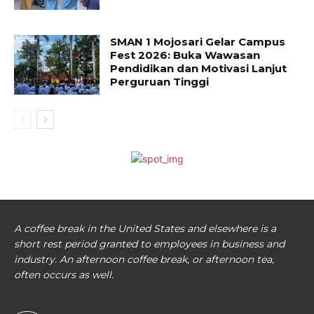
SMAN 1 Mojosari Gelar Campus
Fest 2026: Buka Wawasan
Pendidikan dan Motivasi Lanjut
Perguruan Tinggi
A coffee break in the United States and elsewhere is a
short rest period granted to employees in business and
industry. An afternoon coffee break, or afternoon tea,
often occurs as well.