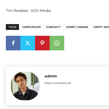
Tim Redaksi : VOS Media
TAGS
CAMPURSARI
DANGDUT
DENNY CAKNAN
HAPPY AS
admin
https://vosmedia.net