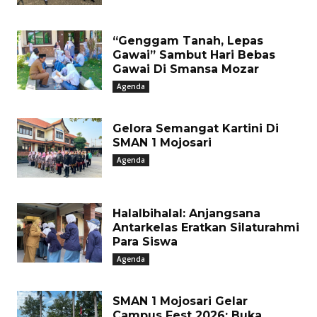
“Genggam Tanah, Lepas
Gawai” Sambut Hari Bebas
Gawai Di Smansa Mozar
Agenda
Gelora Semangat Kartini Di
SMAN 1 Mojosari
Agenda
Halalbihalal: Anjangsana
Antarkelas Eratkan Silaturahmi
Para Siswa
Agenda
SMAN 1 Mojosari Gelar
Campus Fest 2026: Buka