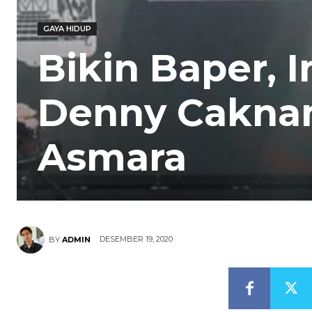
GAYA HIDUP
Bikin Baper,
Denny Cakna
Asmara
DESEMBER 19, 2020
BY
ADMIN