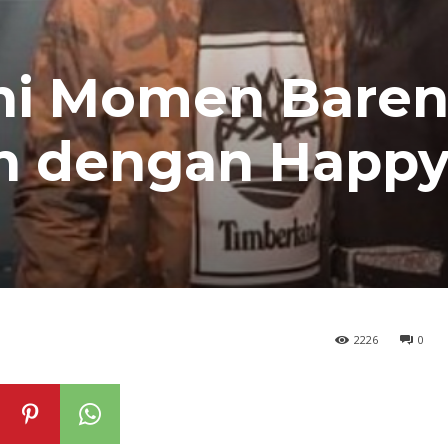
 Ini Momen Bare
n dengan Happ
2226
0