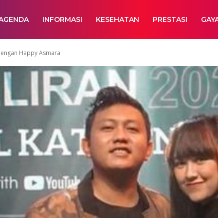
AGENDA
INFORMASI
KESEHATAN
PRESTASI
GAY
 dengan Happy Asmara