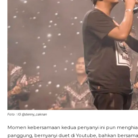
Foto : IG @denny_caknan
Momen kebersamaan kedua penyanyi ini pun menghiasi 
panggung, bernyanyi duet di Youtube, bahkan bersama b