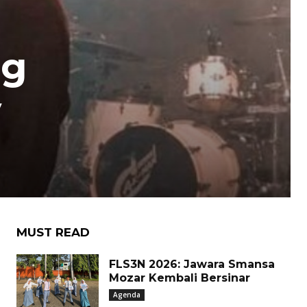
ng
y
MUST READ
FLS3N 2026: Jawara Smansa
Mozar Kembali Bersinar
Agenda