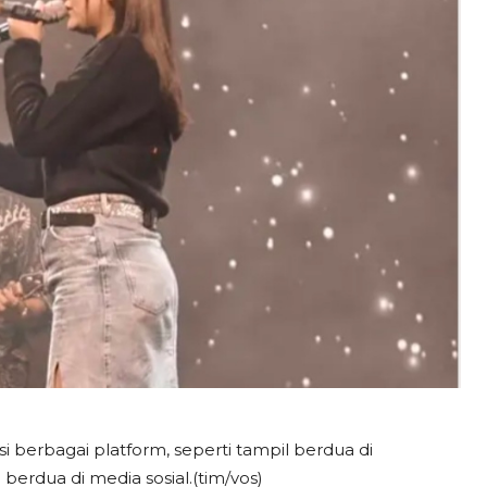
berbagai platform, seperti tampil berdua di
erdua di media sosial.(tim/vos)