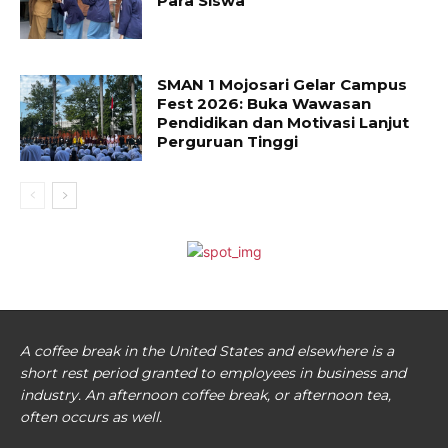
Para Siswa
SMAN 1 Mojosari Gelar Campus
Fest 2026: Buka Wawasan
Pendidikan dan Motivasi Lanjut
Perguruan Tinggi
A coffee break in the United States and elsewhere is a
short rest period granted to employees in business and
industry. An afternoon coffee break, or afternoon tea,
often occurs as well.