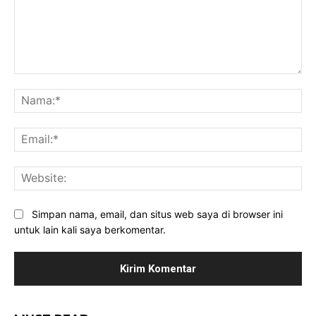
Komentar:
Na
Ema
Web
Simpan nama, email, dan situs web saya di browser ini
untuk lain kali saya berkomentar.