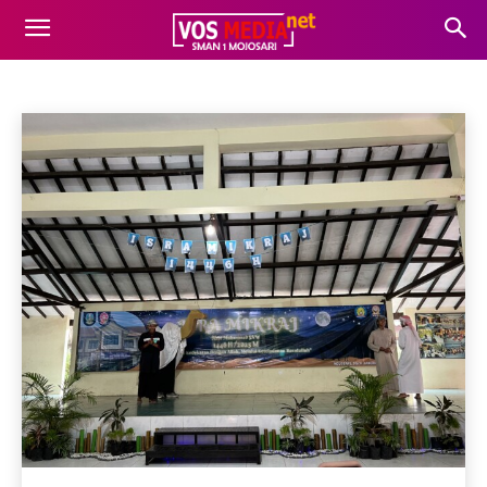
AGENDA
Agenda
Gaya Hidup
informasi
Kesehatan
Beranda
Agenda