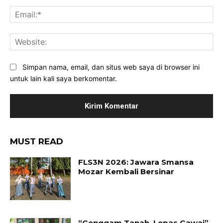
Ema
Web
Simpan nama, email, dan situs web saya di browser ini
untuk lain kali saya berkomentar.
MUST READ
FLS3N 2026: Jawara Smansa
Mozar Kembali Bersinar
“Genggam Tanah, Lepas Gawai”