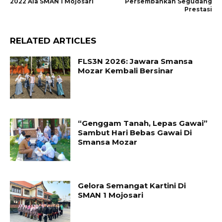
2022 Ala SMAN 1 Mojosari
Persembahkan Segudang
Prestasi
RELATED ARTICLES
FLS3N 2026: Jawara Smansa
Mozar Kembali Bersinar
“Genggam Tanah, Lepas Gawai”
Sambut Hari Bebas Gawai Di
Smansa Mozar
Gelora Semangat Kartini Di
SMAN 1 Mojosari