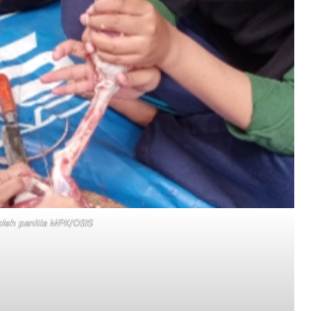
leh panitia MPK/OSIS