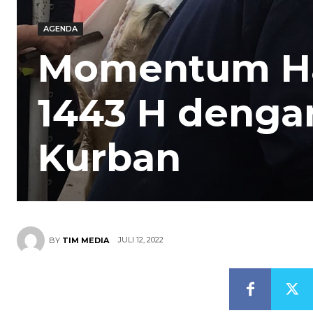
AGENDA
Momentum Har
1443 H denga
Kurban
JULI 12, 2022
BY
TIM MEDIA