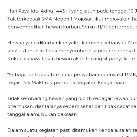
Hari Raya Idul Adha 1443 H yang jatuh pada tanggal 10 J
Tak terkecuali SMA Negeri 1 Mojosari, ikut merayakan 
penyembelihan hewan kurban, Senin (11/7) bertempat d
Hewan yang dikurbankan yakni kambing sebanyak 12 ek
khusus tahun ini tidak menyembelih sapi karena terka
Kuku) dikhawatirkan hewan akan terjangkit penyakit ter
“Sebagai antisipasi terhadap penyebaran penyakit PMK
tegas Pak Makhrus, pembina kegiatan keagamaan.
Tidak sembarang hewan yang dipilih sebagai hewan ku
ditentukan, diantaranya seperti sehat dan tidak cacat se
tanggal alami, bukan paksaan.
Dalam suatu kegiatan pasti ditemukan kendala, salah sat