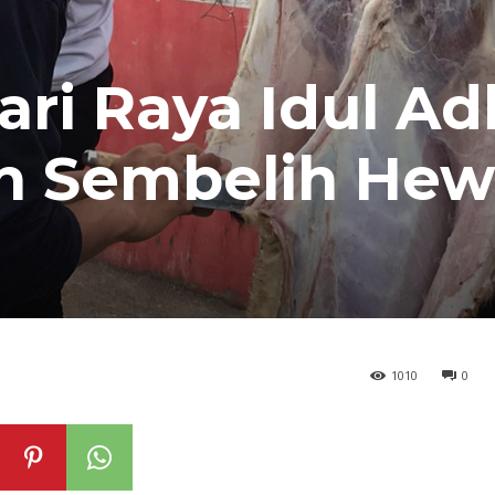
i Raya Idul Ad
n Sembelih He
1010
0