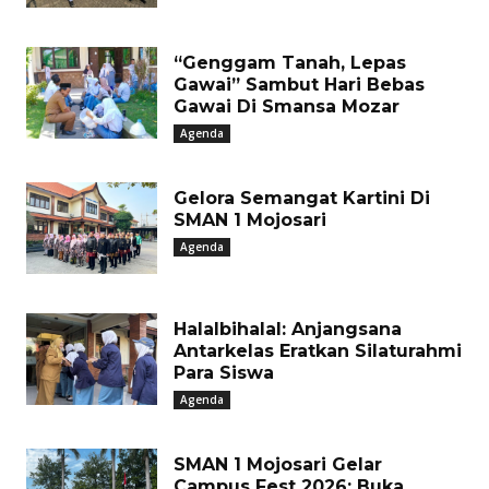
“Genggam Tanah, Lepas
Gawai” Sambut Hari Bebas
Gawai Di Smansa Mozar
Agenda
Gelora Semangat Kartini Di
SMAN 1 Mojosari
Agenda
Halalbihalal: Anjangsana
Antarkelas Eratkan Silaturahmi
Para Siswa
Agenda
SMAN 1 Mojosari Gelar
Campus Fest 2026: Buka