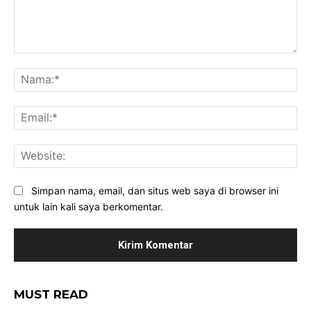
Komentar:
Na
Ema
Web
Simpan nama, email, dan situs web saya di browser ini
untuk lain kali saya berkomentar.
MUST READ