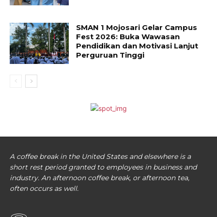
SMAN 1 Mojosari Gelar Campus
Fest 2026: Buka Wawasan
Pendidikan dan Motivasi Lanjut
Perguruan Tinggi
A coffee break in the United States and elsewhere is a
short rest period granted to employees in business and
industry. An afternoon coffee break, or afternoon tea,
often occurs as well.