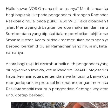
Hallo kawan VOS Gimana nih puasanya? Masih lancar ka
bagi-bagi takjil kepada pengendara, di tengah Ramadan 
Paskibra dimulai pada pukul 16.30 WIB. Takjil dibagikan
jalan. Menu yang di bagikan berupa makanan dan minum
Sumber dana yang dipakai dalam pembelian takjil terseb
Smansa Mozar. Acara ini tidak memerlukan persiapan 
berbagi berkah di bulan Ramadhan yang mulia ini, kata
namanya.
Acara bagi takjil ini disambut baik oleh pengendara yang 
diungkapkan Imelda, ketua Paskibra SMAN 1 Mojosari. 
habis, kemarin juga pengendaranya langsung banyak yang
mengedepankan protokol kesehatan dengan memakai m
Paskibra sendiri maupun pengendara. Semoga kegiatan
untuk tetap berbagi.