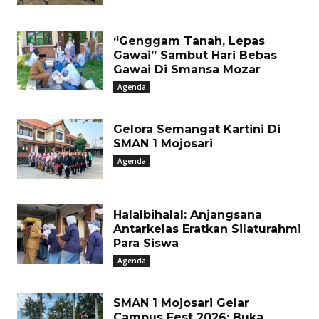
“Genggam Tanah, Lepas
Gawai” Sambut Hari Bebas
Gawai Di Smansa Mozar
Agenda
Gelora Semangat Kartini Di
SMAN 1 Mojosari
Agenda
Halalbihalal: Anjangsana
Antarkelas Eratkan Silaturahmi
Para Siswa
Agenda
SMAN 1 Mojosari Gelar
Campus Fest 2026: Buka