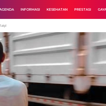
AGENDA
INFORMASI
KESEHATAN
PRESTASI
GAY
akjil