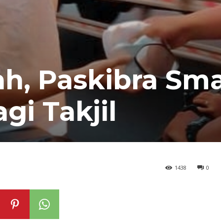
ah, Paskibra Sm
gi Takjil
1438
0