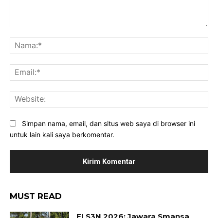
Komentar:
Na
Ema
Web
Simpan nama, email, dan situs web saya di browser ini
untuk lain kali saya berkomentar.
MUST READ
FLS3N 2026: Jawara Smansa