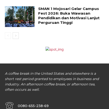
SMAN 1 Mojosari Gelar Campus
Fest 2026: Buka Wawasan
Pendidikan dan Motivasi Lanjut
Perguruan Tinggi
A coffee break in the United States and elsewhere is a
short rest period granted to employees in business and
industry. An afternoon coffee break, or afternoon tea,
often occurs as well.
0080-655-238-69